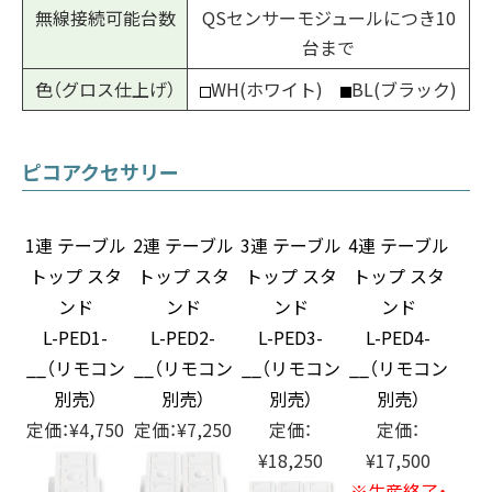
無線接続可能台数
QSセンサーモジュールにつき10
台まで
色（グロス仕上げ）
WH(ホワイト)
BL(ブラック)
ピコアクセサリー
1連 テーブル
2連 テーブル
3連 テーブル
4連 テーブル
トップ スタ
トップ スタ
トップ スタ
トップ スタ
ンド
ンド
ンド
ンド
L-PED1-
L-PED2-
L-PED3-
L-PED4-
__（リモコン
__（リモコン
__（リモコン
__（リモコン
別売）
別売）
別売）
別売）
定価：¥4,750
定価：¥7,250
定価：
定価：
¥18,250
¥17,500
※生産終了・