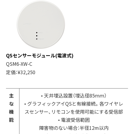
クアンタム
グラフィッ
エナジー・ト
エルシーピ
ウォールボックス
クアイ QS
ライパック
ー128
Quantum
Wallbox
GRAFIK
Energi
LCP128
マット
グロス
Eye QS
TriPak
仕上げ
仕上げ
QSセンサーモジュール(電波式)
QSM6-XW-C
定価：¥32,250
主
• 天井埋込設置（埋込径85ｍｍ）
な
• グラフィックアイQSと有線接続。各ワイヤレ
機
スセンサー、リモコンを使用可能にする受信部
能
• 電波受信範囲
障害物のない場合：半径12m以内