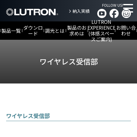
FOLLOW US!
納入実績
LUTRON
ダウンロ
製品のお
EXPERIENCE
お問い合
製品一覧
調光とは
ード
求めは
(体感スペー
わせ
スご案内)
シヴォイア/Sivoia(ワイヤレス受信部)
仕様書／取扱説明書／試験成績書
Athena
NEW
LED
調光
HomeWorks
アシーナ
NEW
ワイヤレス受信部
カタログ
とは
商
ホームワークス
業
施
高級住宅向け
設
DALI-
向
2調光
け
Sivoia
とは
myRoomXC
QS/Alena/
Palladiom
マイルームXC
ワイヤレス受信部
ホテ
シヴォイア / アリー
ル客
ナ / パラディウム
室向
け
電動ウインドー
トリートメント