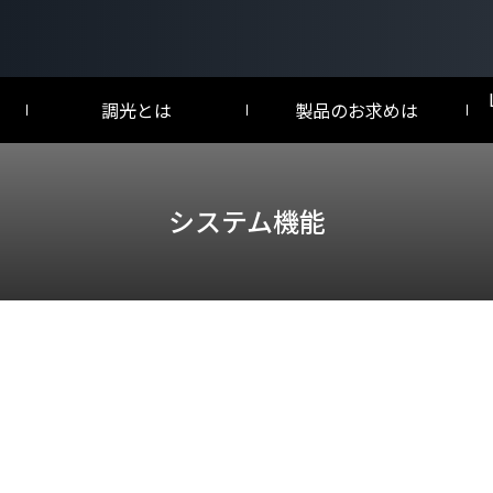
調光とは
製品のお求めは
／試験成績書
LED調光とは
a
NEW
システム機能
DALI-2調光とは
け
omXC
C
向け
エルシーピー128
ウォールボックス
LCP128
Wallbox
マット仕上げ
グロス仕上げ