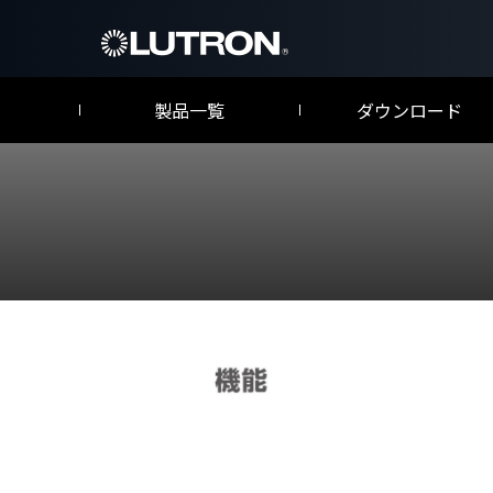
製品一覧
ダウンロード
マイルームXC/myroom-xc(システム機能)
仕様書／取扱説明書
Athen
カタログ
アシーナ
商業施設向
myRo
マイルームX
ホテル客室
クアンタム
グラフィックアイ QS
エナジー・トライパック
Quantum
GRAFIK Eye QS
Energi TriPak