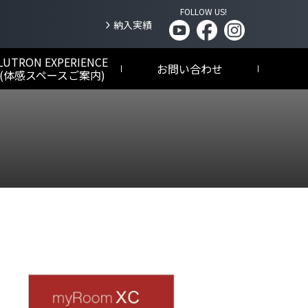
FOLLOW US!
納入実績
LUTRON EXPERIENCE
お問い合わせ
(体感スペースご案内)
HomeWorks
NEW
ホームワークス
高級住宅向け
Sivoia QS/Alena/
Palladiom
シヴォイア / アリーナ / パラディウム
電動ウインドートリートメント