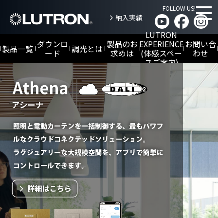
FOLLOW US!
納入実績
LUTRON
ダウンロ
製品のお
EXPERIENCE
お問い合
製品一覧
調光とは
ード
求めは
(体感スペー
わせ
スご案内)
仕様書／取扱説明書／試験成績書
Athena
NEW
LED
調光
HomeWorks
アシーナ
NEW
カタログ
とは
商
ホームワークス
業
施
高級住宅向け
設
DALI-
向
2調光
け
Sivoia
とは
myRoomXC
QS/Alena/
Palladiom
マイルームXC
ホテ
シヴォイア / アリー
ル客
ナ / パラディウム
室向
け
電動ウインドー
トリートメント