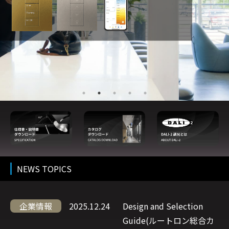
クアンタム
グラフィッ
エナジー・ト
エルシーピ
ウォールボックス
クアイ QS
ライパック
ー128
Quantum
Wallbox
GRAFIK
Energi
LCP128
マット
グロス
Eye QS
TriPak
仕上げ
仕上げ
NEWS TOPICS
企業情報
2025.12.24
Design and Selection
Guide(ルートロン総合カ