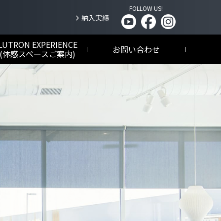
FOLLOW US!
納入実績
LUTRON EXPERIENCE
お問い合わせ
(体感スペースご案内)
HomeWorks
NEW
ホームワークス
高級住宅向け
Sivoia QS/Alena/
Palladiom
シヴォイア / アリーナ / パラディウム
電動ウインドートリートメント