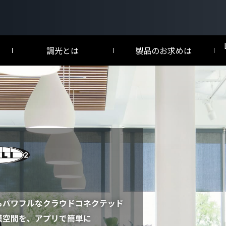
調光とは
製品のお求めは
／試験成績書
LED調光とは
a
NEW
DALI-2調光とは
け
omXC
C
向け
エルシーピー128
ウォールボックス
LCP128
Wallbox
マット仕上げ
グロス仕上げ