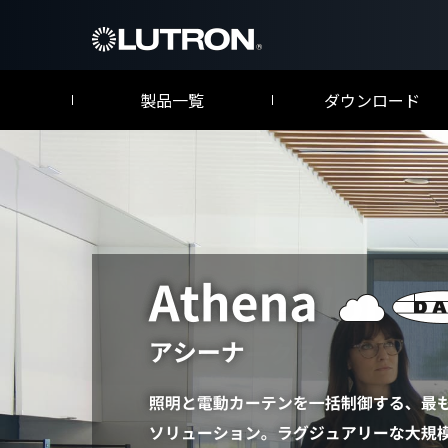
製品一覧
ダウンロード
仕様書／取扱説明書
Athen
カタログ
アシーナ
商業施設向
myRo
マイルームX
ホテル客室
クアンタム
グラフィックアイ QS
エナジー・トライパック
Quantum
GRAFIK Eye QS
Energi TriPak