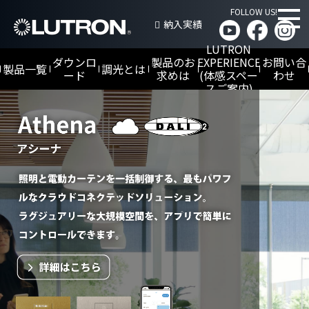
FOLLOW US!
納入実績
LUTRON
ダウンロ
製品のお
EXPERIENCE
お問い合
製品一覧
調光とは
ード
求めは
(体感スペー
わせ
スご案内)
仕様書／取扱説明書／試験成績書
Athena
NEW
LED
調光
HomeWorks
アシーナ
NEW
カタログ
とは
商
ホームワークス
業
施
高級住宅向け
設
DALI-
向
2調光
け
Sivoia
とは
myRoomXC
QS/Alena/
Palladiom
マイルームXC
ホテ
シヴォイア / アリー
ル客
ナ / パラディウム
室向
け
電動ウインドー
トリートメント