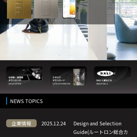
クアンタム
グラフィッ
エナジー・ト
エルシーピ
ウォールボックス
クアイ QS
ライパック
ー128
Quantum
Wallbox
GRAFIK
Energi
LCP128
マッ
グロ
Eye QS
TriPak
ト仕
ス仕
上げ
上げ
NEWS TOPICS
企業情報
2025.12.24
Design and Selection
Guide(ルートロン総合カ